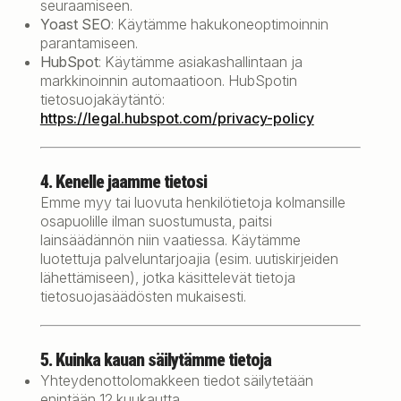
seuraamiseen.
Yoast SEO
: Käytämme hakukoneoptimoinnin
parantamiseen.
HubSpot
: Käytämme asiakashallintaan ja
markkinoinnin automaatioon. HubSpotin
tietosuojakäytäntö:
https://legal.hubspot.com/privacy-policy
4. Kenelle jaamme tietosi
Emme myy tai luovuta henkilötietoja kolmansille
osapuolille ilman suostumusta, paitsi
lainsäädännön niin vaatiessa. Käytämme
luotettuja palveluntarjoajia (esim. uutiskirjeiden
lähettämiseen), jotka käsittelevät tietoja
tietosuojasäädösten mukaisesti.
5. Kuinka kauan säilytämme tietoja
Yhteydenottolomakkeen tiedot säilytetään
enintään 12 kuukautta.