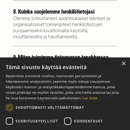
8. Kuinka suojelemme henkilötietojasi
Olemme toteuttaneet asianmukaiset tekniset ja
organisatoriset toimenpiteet henkilötietojen
suojaamiseksi luvattomalta käytöltä,
muuttamiselta ja hävittämiseltä.
9. Miten toimimme tietomurron tapahtuessa
×
Mahdollisesta tietoturvaloukkauksesta ilmoitetaan
Tämä sivusto käyttää evästeitä
viranomaisille ja asianomaisille henkilöille
lainsäädännön mukaisesti.
Käytämme evästeitä sisällön, mainosten personointiin ja
liikenteemme analysointiin. Jaamme myös tietoja sivustomme
käytöstäsi mainos- ja analytiikkakumppaneidemme kanssa, jotka
voivat yhdistää ne muihin tietoihin, jotka olet heille antanut tai joita
10. Yhteystiedot
he ovat keränneet käyttäessäsi palveluitaan.
Lue lisää
Tietosuojaan liittyvissä kysymyksissä voit ottaa
EHDOTTOMASTI VÄLTTÄMÄTTÖMÄT
yhteyttä:
Sulunpuu Oy
SUORITUSKYVYLLISET
KOHDENTAVAT
Sähköposti:
myynti@sulunpuu.fi
Puhelin: 014 333 0333