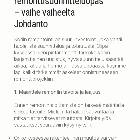
remonttisuunnitteluopas
– vaihe vaiheelta
Johdanto
Kodin remontointi on suuri investointi, joka vaatii
huolellista suunnittelua ja toteutusta. Olipa
kyseessä pieni pintaremontti tai koko kodin
laajamittainen uudistus, hyvä suunnittelu säästää
aikaa, rahaa ja hermoja. Tässä oppaassa käymme
läpi kaikki tärkeimmät askeleet onnistuneeseen
remonttiprojektiin.
1. Määrittele remontin tavoite ja laajuus
Ennen remontin aloittamista on tärkeää määritellä
selkeä tavoite. Mieti, mitä haluat saavuttaa ja
mitkä tilat tarvitsevat muutosta. Kirjoita ylös
vastaukset seuraaviin kysymyksiin:
Onko kyseessä rakenteellinen muutos vai vain