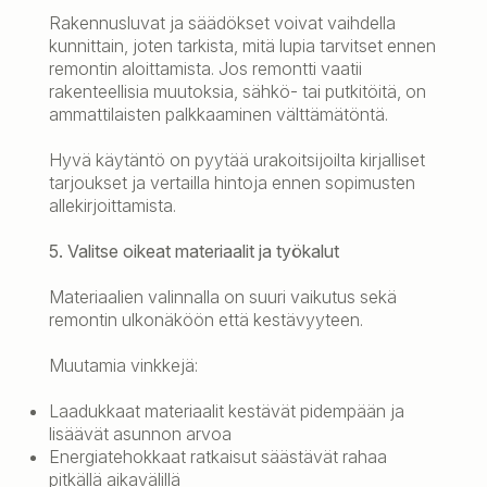
Rakennusluvat ja säädökset voivat vaihdella
kunnittain, joten tarkista, mitä lupia tarvitset ennen
remontin aloittamista. Jos remontti vaatii
rakenteellisia muutoksia, sähkö- tai putkitöitä, on
ammattilaisten palkkaaminen välttämätöntä.
Hyvä käytäntö on pyytää urakoitsijoilta kirjalliset
tarjoukset ja vertailla hintoja ennen sopimusten
allekirjoittamista.
5. Valitse oikeat materiaalit ja työkalut
Materiaalien valinnalla on suuri vaikutus sekä
remontin ulkonäköön että kestävyyteen.
Muutamia vinkkejä:
Laadukkaat materiaalit kestävät pidempään ja
lisäävät asunnon arvoa
Energiatehokkaat ratkaisut säästävät rahaa
pitkällä aikavälillä