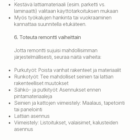
Kestävä lattiamateriaali (esim. parketti vs.
laminaatti) valitaan käyttötarkoituksen mukaan
Myös työkalujen hankinta tai vuokraaminen
kannattaa suunnitella etukäteen.
6. Toteuta remontti vaiheittain
Jotta remontti sujuisi mahdollisimman
järjestelmällisesti, seuraa näitä vaiheita:
Purkutyöt: Poista vanhat rakenteet ja materiaalit
Runkotyöt: Tee mahdolliset seinien tai lattian
rakenteelliset muutokset
Sähkö- ja putkityöt: Asennukset ennen
pintamateriaaleja
Seinien ja kattojen viimeistely: Maalaus, tapetointi
tai panelointi
Lattian asennus
Viimeistely: Listoitukset, valaisimet, kalusteiden
asennus