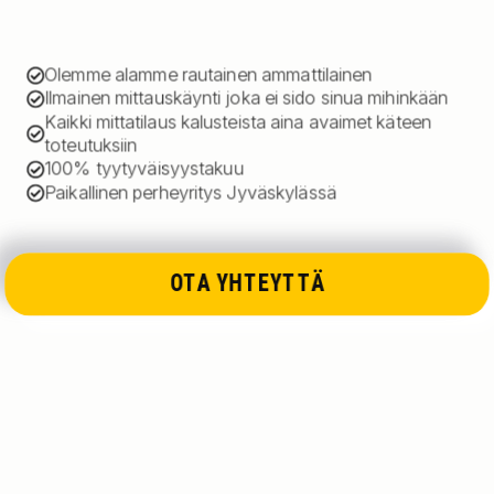
Olemme alamme rautainen ammattilainen
Ilmainen mittauskäynti joka ei sido sinua mihinkään
Kaikki mittatilaus kalusteista aina avaimet käteen
toteutuksiin
100% tyytyväisyystakuu
Paikallinen perheyritys Jyväskylässä
OTA YHTEYTTÄ