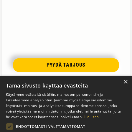
PYYDÄ TARJOUS
×
Tämä sivusto käyttää evästeitä
Käytämme evästeitä sisällön, mainosten personointiin ja
liikenteemme analysointiin. Jaamme myös tietoja sivustomme
käytöstäsi mainos- ja analytiikkakumppaneidemme kanssa, jotka
voivat yhdistää ne muihin tietoihin, jotka olet heille antanut tai joita
he ovat keränneet käyttäessäsi palveluitaan.
Lue lisää
EHDOTTOMASTI VÄLTTÄMÄTTÖMÄT