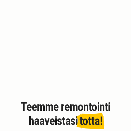
Teemme remontointi
haaveistasi
totta!