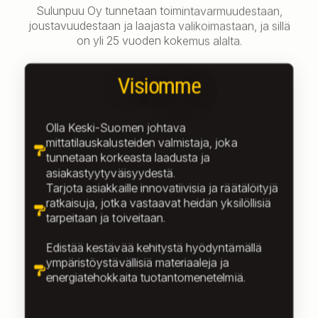
Sulunpuu Oy tunnetaan toimintavarmuudestaan,
joustavuudestaan ja laajasta valikoimastaan, ja sillä
on yli 25 vuoden kokemus alalta.
Visiomme
Olla Keski-Suomen johtava
mittatilauskalusteiden valmistaja, joka
tunnetaan korkeasta laadusta ja
asiakastyytyväisyydestä.
Tarjota asiakkaille innovatiivisia ja räätälöityjä
ratkaisuja, jotka vastaavat heidän yksilöllisiä
tarpeitaan ja toiveitaan.
Edistää kestävää kehitystä hyödyntämällä
ympäristöystävällisiä materiaaleja ja
energiatehokkaita tuotantomenetelmiä.