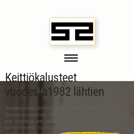
Keittiökalusteet
vuodesta1982 lähtien
Sodankylästä lähtöisin oleva Olli Raasakka perusti
Sulunpuun vuonna 1982 työskenneltyään ensin Sok:lla
pari vuotta ja sen jälkeen Valmetilla työnjohtajana
parikymmentä vuotta. Yrittäjyys oli ollut Ollille haaveena
jo pikkupojasta saakka ja se viimein mahdollistui kun